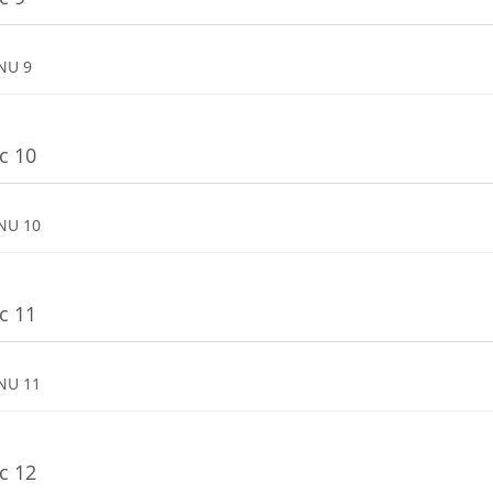
Dosya
NU 9
c 10
Dosya
NU 10
c 11
Dosya
NU 11
c 12