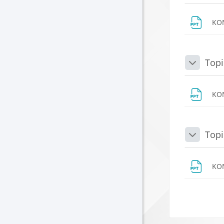
KO
Topi
Daralt
KO
Topi
Daralt
KO
Blokla