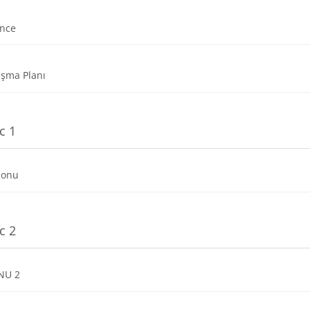
Dosya
ence
Dosya
ışma Planı
c 1
Dosya
Konu
c 2
Dosya
NU 2