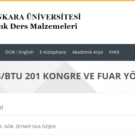
OCW / English
E-Kütüphane
Akademik Arşiv
KVKK
3/BTU 201 KONGRE VE FUAR Y
r
m anahatları
el
Dosya
. GÖR. ZEYNEP SILA ÖZŞEN