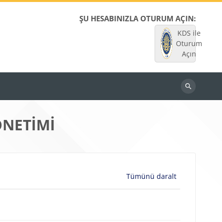
ŞU HESABINIZLA OTURUM AÇIN:
KDS ile
Oturum
Açın
Dersleri
ara
ÖNETİMİ
Tümünü daralt