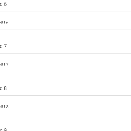
c 6
Dosya
NU 6
c 7
Dosya
NU 7
c 8
Dosya
NU 8
c 9