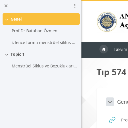
Ana içeriğe git
Genel
Daralt
Prof Dr Batuhan Özmen
izlence formu menstrüel siklus bozuklukları
Takvim
Topic 1
Daralt
Menstrüel Siklus ve Bozuklukları batuhan ozmen
Tıp 574
Blokla
Bölü
Gen
Daralt
Pro