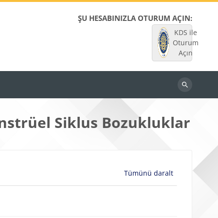
ŞU HESABINIZLA OTURUM AÇIN:
KDS ile
Oturum
Açın
Dersleri
ara
nstrüel Siklus Bozukluklar
Tümünü daralt