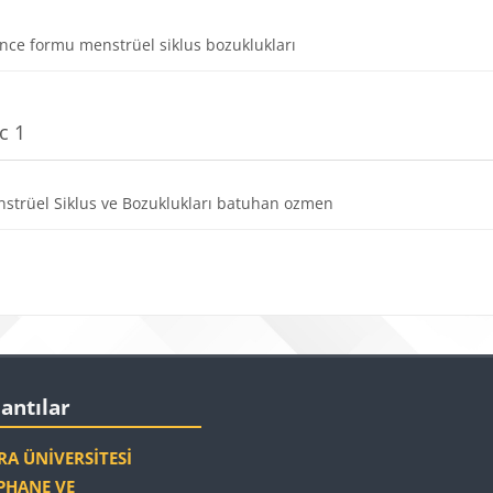
Dosya
ence formu menstrüel siklus bozuklukları
c 1
Dosya
strüel Siklus ve Bozuklukları batuhan ozmen
r
Bloklar
r
r 'yı atla
lantılar
A ÜNIVERSITESI
HANE VE