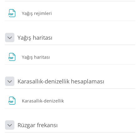
Dosya
Yağış rejimleri
Yağış haritası
Daralt
Dosya
Yağış haritası
Karasallık-denizellik hesaplaması
Daralt
Dosya
Karasallık-denizellik
Rüzgar frekansı
Daralt