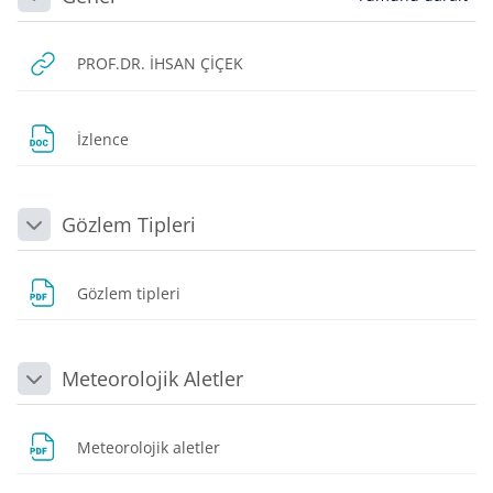
Daralt
URL
PROF.DR. İHSAN ÇİÇEK
Dosya
İzlence
Gözlem Tipleri
Daralt
Dosya
Gözlem tipleri
Meteorolojik Aletler
Daralt
Dosya
Meteorolojik aletler