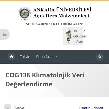
Ana içeriğe git
ŞU HESABINIZLA OTURUM AÇIN:
KDS ile
Kurs dizinini aç
Oturum
Açın
Takvim
Daha fazla
Dersleri
ara
COG136 Klimatolojik Veri
Değerlendirme
Bloklar
Bölüm anahatları
Genel
Tümünü daralt