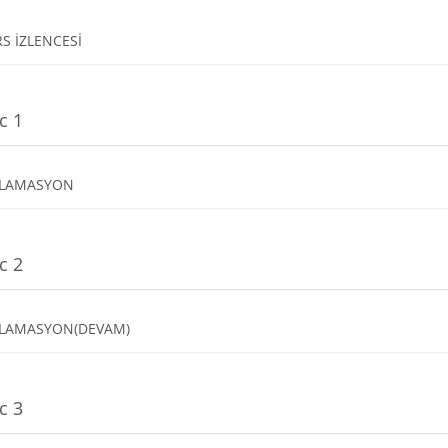
Dosya
S İZLENCESİ
c 1
Dosya
FLAMASYON
c 2
Dosya
FLAMASYON(DEVAM)
c 3