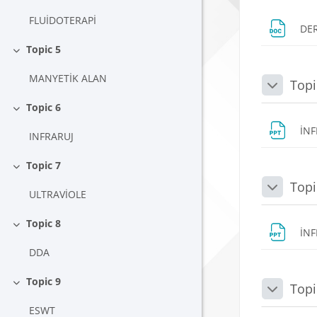
FLUİDOTERAPİ
DER
Topic 5
Daralt
MANYETİK ALAN
Topi
Daralt
Topic 6
Daralt
İN
INFRARUJ
Topic 7
Daralt
Topi
Daralt
ULTRAVİOLE
Topic 8
Daralt
İN
DDA
Topic 9
Topi
Daralt
Daralt
ESWT