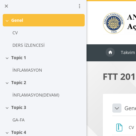
Ana içeriğe git
Genel
Daralt
CV
DERS İZLENCESİ
Takvim
Topic 1
Daralt
İNFLAMASYON
FTT 201
Topic 2
Daralt
İNFLAMASYON(DEVAM)
Blokla
Bölü
Gen
Topic 3
Daralt
Daralt
GA-FA
CV
Topic 4
Daralt