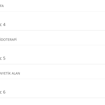
Dosya
-FA
c 4
Dosya
UİDOTERAPİ
c 5
Dosya
NYETİK ALAN
c 6