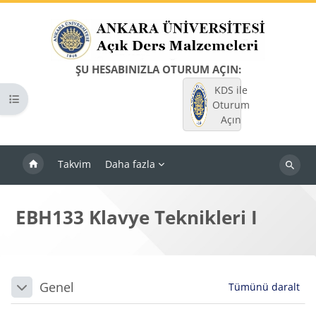
Ana içeriğe git
ŞU HESABINIZLA OTURUM AÇIN:
KDS ile
Kurs dizinini aç
Oturum
Açın
Takvim
Daha fazla
Dersleri
ara
EBH133 Klavye Teknikleri I
Bloklar
Bölüm anahatları
Genel
Tümünü daralt
Daralt