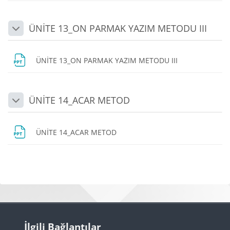
ÜNİTE 13_ON PARMAK YAZIM METODU III
Daralt
Dosya
ÜNİTE 13_ON PARMAK YAZIM METODU III
ÜNİTE 14_ACAR METOD
Daralt
Dosya
ÜNİTE 14_ACAR METOD
Bloklar
Bloklar
İlgili Bağlantılar 'yı atla
İlgili Bağlantılar