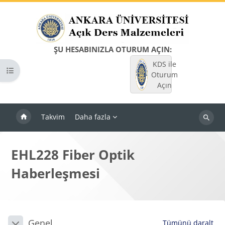
Ana içeriğe git
ŞU HESABINIZLA OTURUM AÇIN:
KDS ile
Kurs dizinini aç
Oturum
Açın
Takvim
Daha fazla
Dersleri
ara
EHL228 Fiber Optik
Haberleşmesi
Bloklar
Bölüm anahatları
Genel
Tümünü daralt