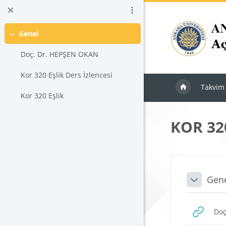
Ana içeriğe git
Genel
Daralt
Doç. Dr. HEPŞEN OKAN
Kor 320 Eşlik Ders İzlencesi
Takvim
Kor 320 Eşlik
KOR 320
Blokla
Bölü
Gen
Daralt
Doç