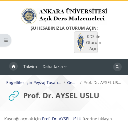
Ana içeriğe git
ŞU HESABINIZLA OTURUM AÇIN:
KDS ile
Kurs dizinini aç
Oturum
Açın
Takvim
Daha fazla
Dersleri
ara
Engelliler için Peyzaj Tasarımı
Genel
Prof. Dr. AYSEL USLU
Prof. Dr. AYSEL USLU
Tamamlama Gereklilikleri
Kaynağı açmak için
Prof. Dr. AYSEL USLU
üzerine tıklayın.