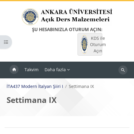
Ana içeriğe git
ŞU HESABINIZLA OTURUM AÇIN:
KDS ile
Kurs dizinini aç
Oturum
Açın
Takvim
Daha fazla
Dersleri
ara
İTA437 Modern İtalyan Şiiri I
Settimana IX
Settimana IX
Bloklar
Bölüm anahatları