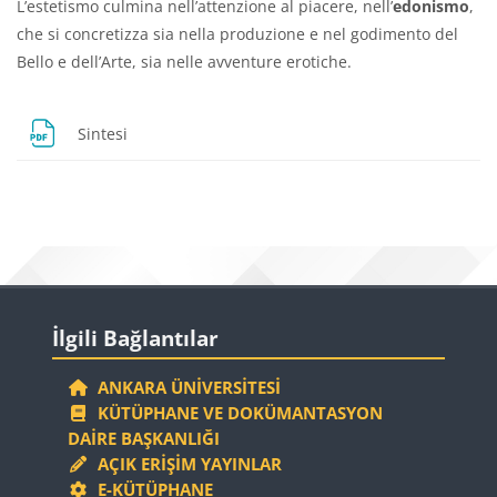
L’estetismo culmina nell’attenzione al piacere, nell’
edonismo
,
che si concretizza sia nella produzione e nel godimento del
Bello e dell’Arte, sia nelle avventure erotiche.
Dosya
Sintesi
Bloklar
Bloklar
İlgili Bağlantılar 'yı atla
İlgili Bağlantılar
ANKARA ÜNIVERSITESI
KÜTÜPHANE VE DOKÜMANTASYON
DAIRE BAŞKANLIĞI
AÇIK ERIŞIM YAYINLAR
E-KÜTÜPHANE