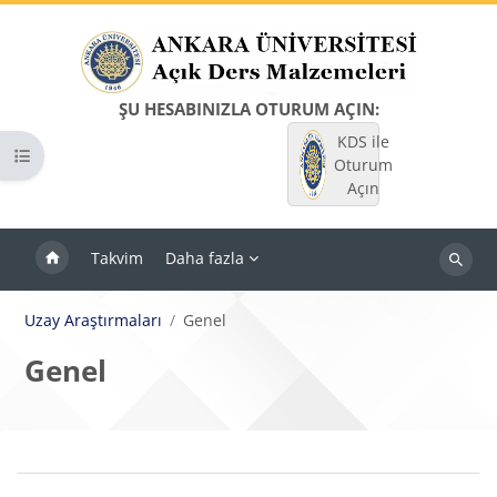
Ana içeriğe git
ŞU HESABINIZLA OTURUM AÇIN:
KDS ile
Kurs dizinini aç
Oturum
Açın
Takvim
Daha fazla
Dersleri
ara
Uzay Araştırmaları
Genel
Genel
Bloklar
Bölüm anahatları