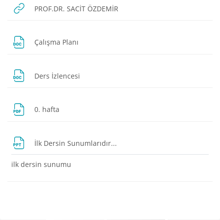
URL
PROF.DR. SACİT ÖZDEMİR
Dosya
Çalışma Planı
Dosya
Ders İzlencesi
Dosya
0. hafta
Dosya
İlk Dersin Sunumlarıdır...
ilk dersin sunumu
Bloklar