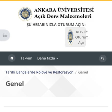
Ana içeriğe git
ŞU HESABINIZLA OTURUM AÇIN:
KDS ile
Kurs dizinini aç
Oturum
Açın
Takvim
Daha fazla
Dersleri
ara
Tarihi Bahçelerde Rölöve ve Restorasyon
Genel
Genel
Bloklar
Bölüm anahatları