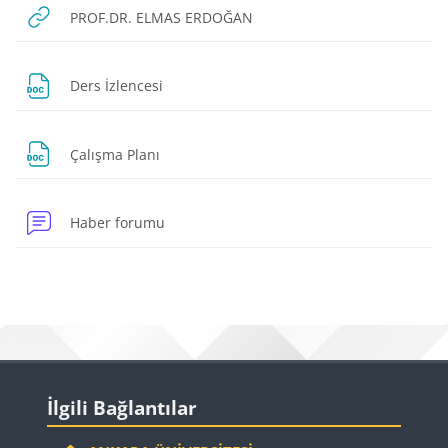
URL
PROF.DR. ELMAS ERDOĞAN
Dosya
Ders İzlencesi
Dosya
Çalışma Planı
Haber forumu
Bloklar
Bloklar
İlgili Bağlantılar 'yı atla
İlgili Bağlantılar