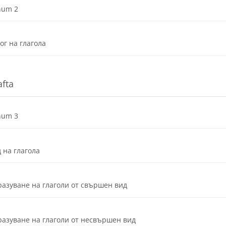
Dosya
num 2
URL
ог на глагола
afta
Dosya
num 3
URL
 на глагола
URL
азуване на глаголи от свършен вид
URL
азуване на глаголи от несвършен вид