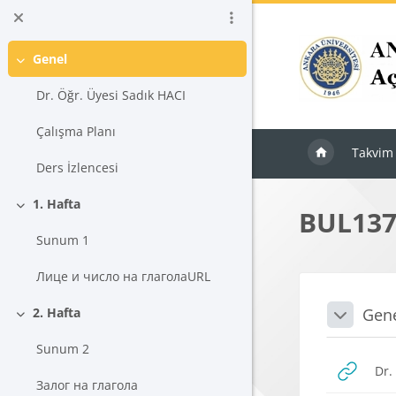
Ana içeriğe git
Genel
Daralt
Dr. Öğr. Üyesi Sadık HACI
Çalışma Planı
Takvim
Ders İzlencesi
1. Hafta
BUL137 
Daralt
Sunum 1
Лице и число на глаголаURL
Blokla
Bölü
Gen
2. Hafta
Daralt
Daralt
Sunum 2
Dr.
Залог на глагола