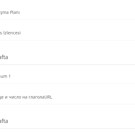
Dosya
ışma Planı
Dosya
s İzlencesi
afta
Dosya
num 1
е и число на глаголаURL
afta