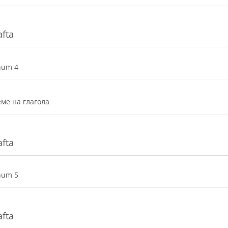
afta
Dosya
num 4
URL
ме на глагола
afta
Dosya
num 5
afta