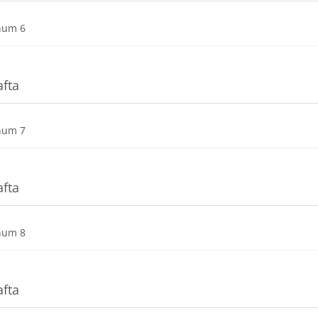
Dosya
num 6
afta
Dosya
num 7
afta
Dosya
num 8
afta