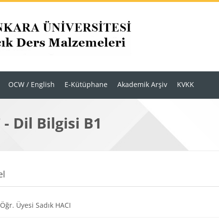
OCW / English
E-Kütüphane
Akademik Arşiv
KVKK
- Dil Bilgisi B1
r
m anahatları
el
URL
 Öğr. Üyesi Sadık HACI