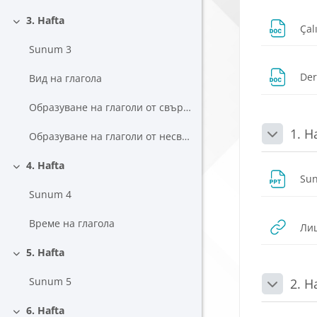
3. Hafta
Çal
Daralt
Sunum 3
Der
Вид на глагола
Образуване на глаголи от свършен вид
1. H
Образуване на глаголи от несвършен вид
Daralt
4. Hafta
Daralt
Su
Sunum 4
Време на глагола
Лиц
5. Hafta
Daralt
Sunum 5
2. H
Daralt
6. Hafta