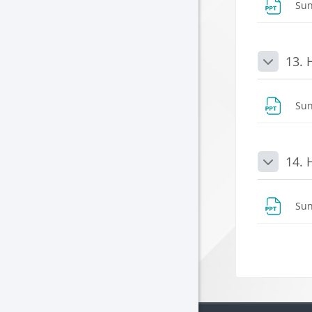
Su
13. 
Daralt
Su
14. 
Daralt
Su
Blokla