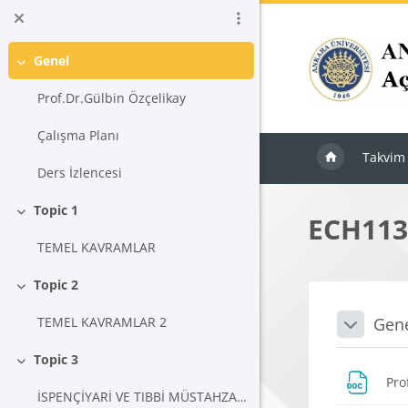
Ana içeriğe git
Genel
Daralt
Prof.Dr.Gülbin Özçelikay
Çalışma Planı
Takvim
Ders İzlencesi
Topic 1
ECH113
Daralt
TEMEL KAVRAMLAR
Topic 2
Daralt
Blokla
Bölü
Gen
TEMEL KAVRAMLAR 2
Daralt
Topic 3
Daralt
Pro
İSPENÇİYARİ VE TIBBİ MÜSTAHZARLAR KANUNU