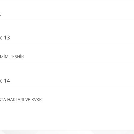
Dosya
AÇ
c 13
Dosya
NZİM TEŞHİR
c 14
Dosya
TA HAKLARI VE KVKK
r