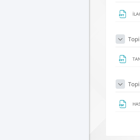
İL
Topi
Daralt
TA
Topi
Daralt
HAS
Blokla