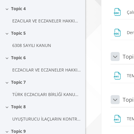
Topic 4
Çal
Daralt
EZACILAR VE ECZANELER HAKKINDA KANUN
Der
Topic 5
Daralt
6308 SAYILI KANUN
Topi
Topic 6
Daralt
Daralt
ECZACILAR VE ECZANELER HAKKINDA YÖNETMELİK
TE
Topic 7
Daralt
TÜRK ECZACILARI BİRLİĞİ KANUNU
Topi
Daralt
Topic 8
Daralt
TE
UYUŞTURUCU İLAÇLARIN KONTROLÜ HAKKINDA KANUN
Topic 9