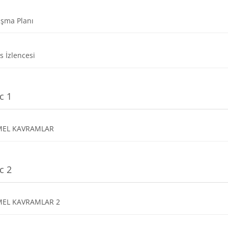
Dosya
ışma Planı
Dosya
s İzlencesi
c 1
Dosya
MEL KAVRAMLAR
c 2
Dosya
MEL KAVRAMLAR 2