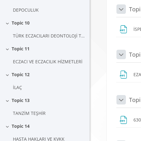
Daralt
Topi
DEPOCULUK
Daralt
Topic 10
Daralt
İS
TÜRK ECZACILARI DEONTOLOJİ TÜZÜĞÜ
Topic 11
Daralt
Topi
Daralt
ECZACI VE ECZACILIK HİZMETLERİ
Topic 12
EZ
Daralt
İLAÇ
Topi
Topic 13
Daralt
Daralt
TANZİM TEŞHİR
630
Topic 14
Daralt
HASTA HAKLARI VE KVKK