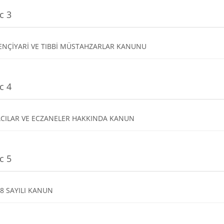
c 3
Dosya
PENÇİYARİ VE TIBBİ MÜSTAHZARLAR KANUNU
c 4
Dosya
ACILAR VE ECZANELER HAKKINDA KANUN
c 5
Dosya
8 SAYILI KANUN