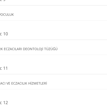
Dosya
POCULUK
c 10
Dosya
RK ECZACILARI DEONTOLOJİ TÜZÜĞÜ
c 11
Dosya
ACI VE ECZACILIK HİZMETLERİ
c 12