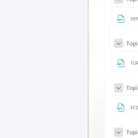
Daralt
DE
Topi
Daralt
TÜ
Topi
Daralt
ECZ
Topi
Daralt