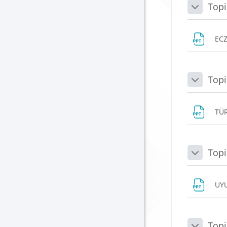
Topi
Daralt
EC
Topi
Daralt
TÜR
Topi
Daralt
UY
Topi