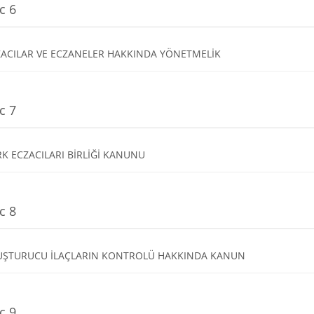
c 6
Dosya
ZACILAR VE ECZANELER HAKKINDA YÖNETMELİK
c 7
Dosya
K ECZACILARI BİRLİĞİ KANUNU
c 8
Dosya
UŞTURUCU İLAÇLARIN KONTROLÜ HAKKINDA KANUN
c 9