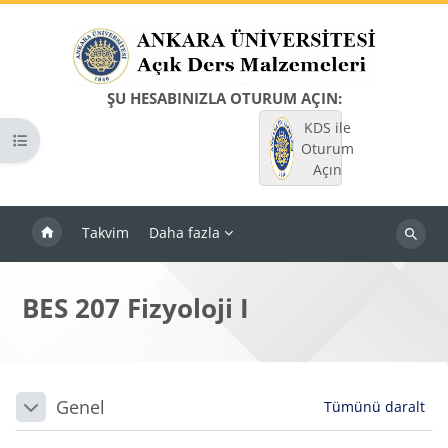
Ana içeriğe git
ŞU HESABINIZLA OTURUM AÇIN:
KDS ile
Kurs dizinini aç
Oturum
Açın
Takvim
Daha fazla
Dersleri
ara
BES 207 Fizyoloji I
Bloklar
Bölüm anahatları
Genel
Tümünü daralt
Daralt