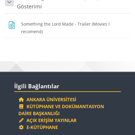
Daralt
Gösterimi
Something the Lord Made - Trailer (Movies I
Dosya
recomend)
Bloklar
Bloklar
İlgili Bağlantılar 'yı atla
İlgili Bağlantılar
ANKARA ÜNIVERSITESI
KÜTÜPHANE VE DOKÜMANTASYON
DAIRE BAŞKANLIĞI
AÇIK ERIŞIM YAYINLAR
E-KÜTÜPHANE