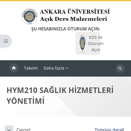
Ana içeriğe git
ŞU HESABINIZLA OTURUM AÇIN:
KDS ile
Kurs dizinini aç
Oturum
Açın
Takvim
Daha fazla
Dersleri
ara
HYM210 SAĞLIK HİZMETLERİ
YÖNETİMİ
Bloklar
Bölüm anahatları
Genel
Tümünü daralt