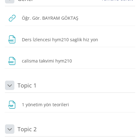
Daralt
URL
Öğr. Gör. BAYRAM GÖKTAŞ
Dosya
Ders İzlencesi hym210 saglik hiz yon
Dosya
calisma takvimi hym210
Topic 1
Daralt
Dosya
1 yönetim yön teorileri
Topic 2
Daralt