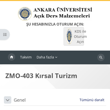
Ana içeriğe git
ŞU HESABINIZLA OTURUM AÇIN:
KDS ile
Kurs dizinini aç
Oturum
Açın
Takvim
Daha fazla
Dersleri
ara
ZMO-403 Kırsal Turizm
Bloklar
Bölüm anahatları
Genel
Tümünü daralt
Daralt