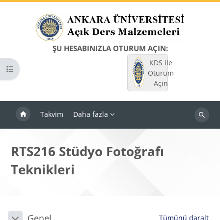
Ana içeriğe git
ŞU HESABINIZLA OTURUM AÇIN:
KDS ile
Kurs dizinini aç
Oturum
Açın
Takvim
Daha fazla
Dersleri
ara
RTS216 Stüdyo Fotoğrafı
Teknikleri
Bloklar
Bölüm anahatları
Genel
Tümünü daralt