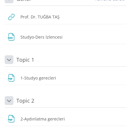
Daralt
URL
Prof. Dr. TUĞBA TAŞ
Dosya
Studyo-Ders İzlencesi
Topic 1
Daralt
Dosya
1-Studyo gerecleri
Topic 2
Daralt
Dosya
2-Aydınlatma gerecleri