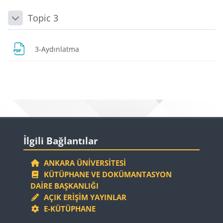
Topic 3
Daralt
Dosya
3-Aydınlatma
Bloklar
Bloklar
İlgili Bağlantılar 'yı atla
İlgili Bağlantılar
ANKARA ÜNIVERSITESI
KÜTÜPHANE VE DOKÜMANTASYON
DAIRE BAŞKANLIĞI
AÇIK ERIŞIM YAYINLAR
E-KÜTÜPHANE