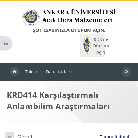
Ana içeriğe git
ŞU HESABINIZLA OTURUM AÇIN:
KDS ile
Kurs dizinini aç
Oturum
Açın
Takvim
Daha fazla
Dersleri
ara
KRD414 Karşılaştırmalı
Anlambilim Araştırmaları
Bloklar
Bölüm anahatları
Genel
Tümünü daralt