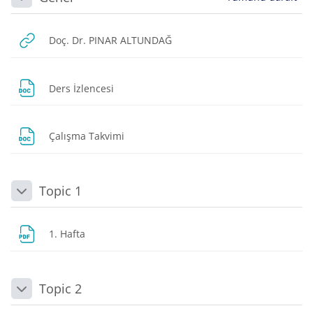
Daralt
URL
Doç. Dr. PINAR ALTUNDAĞ
Dosya
Ders İzlencesi
Dosya
Çalışma Takvimi
Topic 1
Daralt
Dosya
1. Hafta
Topic 2
Daralt