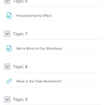
Topic 6
Daralt
Dosya
Pseudocertainty Effect
Topic 7
Daralt
Dosya
We're Blind to Our Blindness
Topic 8
Daralt
URL
What is the Slow Movement?
Topic 9
Daralt