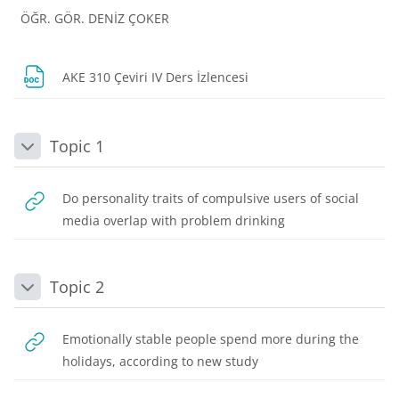
ÖĞR. GÖR. DENİZ ÇOKER
Dosya
AKE 310 Çeviri IV Ders İzlencesi
Topic 1
Daralt
Do personality traits of compulsive users of social
URL
media overlap with problem drinking
Topic 2
Daralt
Emotionally stable people spend more during the
URL
holidays, according to new study