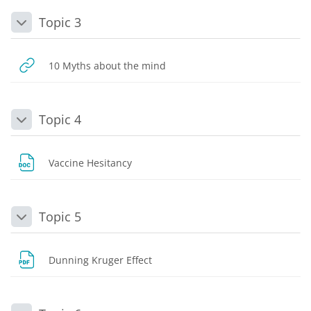
Topic 3
Daralt
URL
10 Myths about the mind
Topic 4
Daralt
Dosya
Vaccine Hesitancy
Topic 5
Daralt
Dosya
Dunning Kruger Effect