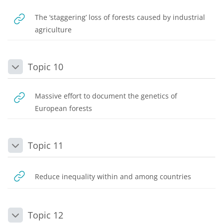
The ‘staggering’ loss of forests caused by industrial
URL
agriculture
Topic 10
Daralt
Massive effort to document the genetics of
URL
European forests
Topic 11
Daralt
URL
Reduce inequality within and among countries
Topic 12
Daralt