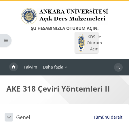
Ana içeriğe git
ŞU HESABINIZLA OTURUM AÇIN:
KDS ile
Kurs dizinini aç
Oturum
Açın
Takvim
Daha fazla
Dersleri
ara
AKE 318 Çeviri Yöntemleri II
Bloklar
Bölüm anahatları
Genel
Tümünü daralt
Daralt