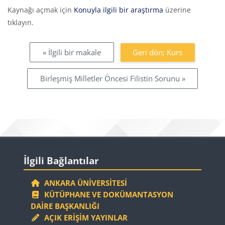
Tamamlama Gereklilikleri
Kaynağı açmak için
Konuyla ilgili bir araştırma
üzerine
tıklayın.
« İlgili bir makale
Geri dön; Kurs
Birleşmiş Milletler Öncesi Filistin Sorunu »
Bloklar
İlgili Bağlantılar 'yı atla
İlgili Bağlantılar
ANKARA ÜNIVERSITESI
KÜTÜPHANE VE DOKÜMANTASYON
DAIRE BAŞKANLIĞI
AÇIK ERIŞIM YAYINLAR