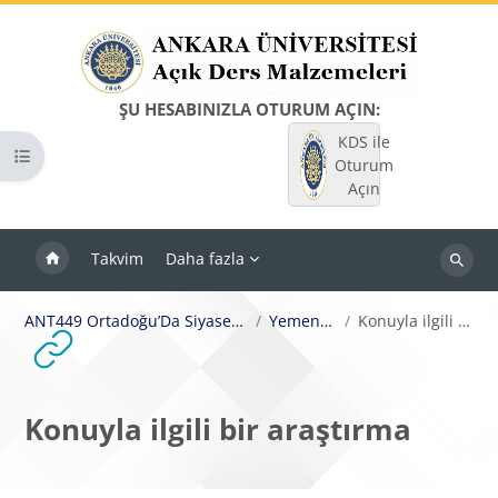
Ana içeriğe git
ŞU HESABINIZLA OTURUM AÇIN:
KDS ile
Kurs dizinini aç
Oturum
Açın
Takvim
Daha fazla
Dersleri
ara
ANT449 Ortadoğu’Da Siyaset Ve Kültürel Çeşitlilik
Yemen İç Savaşı
Konuyla ilgili bir araştırma
Konuyla ilgili bir araştırma