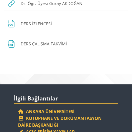
URL
Dr. Ögr. Üyesi Güray AKDOĞAN
Dosya
DERS İZLENCESİ
Dosya
DERS ÇALIŞMA TAKVİMİ
Bloklar
Bloklar
İlgili Bağlantılar 'yı atla
İlgili Bağlantılar
ANKARA ÜNIVERSITESI
KÜTÜPHANE VE DOKÜMANTASYON
DAIRE BAŞKANLIĞI
AÇIK ERIŞIM YAYINLAR