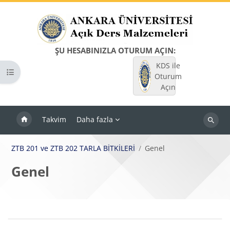
Ana içeriğe git
ŞU HESABINIZLA OTURUM AÇIN:
KDS ile
Kurs dizinini aç
Oturum
Açın
Takvim
Daha fazla
Dersleri
ara
ZTB 201 ve ZTB 202 TARLA BİTKİLERİ
Genel
Genel
Bloklar
Bölüm anahatları