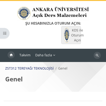
Ana içeriğe git
ŞU HESABINIZLA OTURUM AÇIN:
KDS ile
Kurs dizinini aç
Oturum
Açın
Takvim
Daha fazla
Dersleri
ara
ZST312 TEREYAĞI TEKNOLOJİSİ
Genel
Genel
Bloklar
Bölüm anahatları