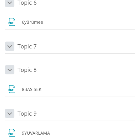
Topic 6
Daralt
Dosya
6yürümee
Topic 7
Daralt
Topic 8
Daralt
Dosya
8BAS SEK
Topic 9
Daralt
Dosya
9YUVARLAMA