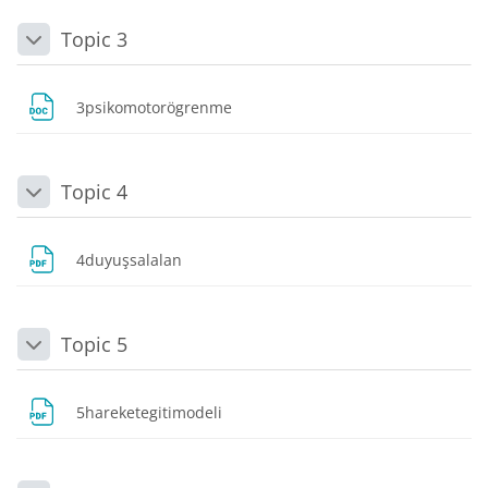
Topic 3
Daralt
Dosya
3psikomotorögrenme
Topic 4
Daralt
Dosya
4duyuşsalalan
Topic 5
Daralt
Dosya
5hareketegitimodeli