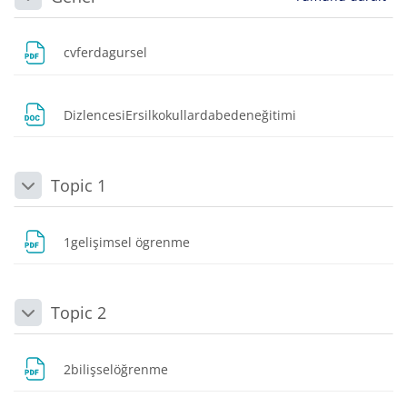
Daralt
Dosya
cvferdagursel
Dosya
DizlencesiErsilkokullardabedeneğitimi
Topic 1
Daralt
Dosya
1gelişimsel ögrenme
Topic 2
Daralt
Dosya
2bilişselöğrenme