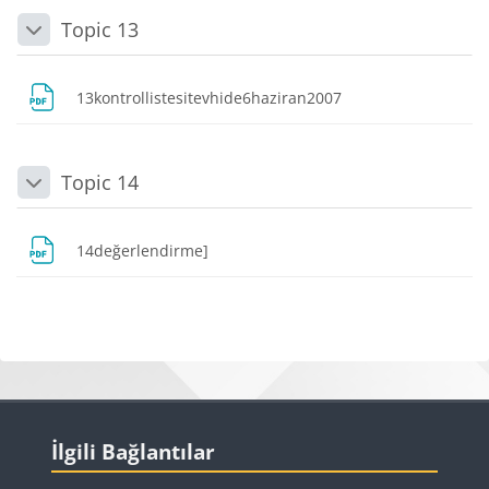
Topic 13
Daralt
Dosya
13kontrollistesitevhide6haziran2007
Topic 14
Daralt
Dosya
14değerlendirme]
Bloklar
Bloklar
İlgili Bağlantılar 'yı atla
İlgili Bağlantılar