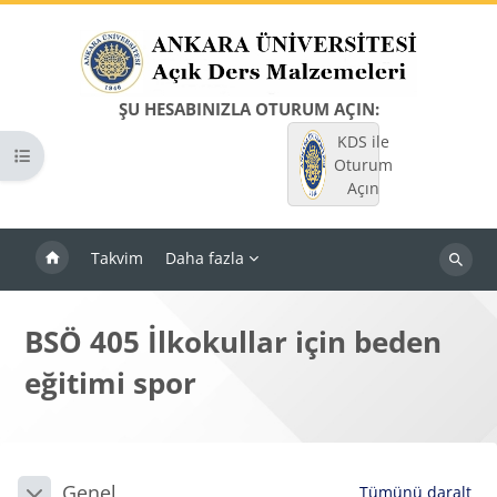
Ana içeriğe git
ŞU HESABINIZLA OTURUM AÇIN:
KDS ile
Kurs dizinini aç
Oturum
Açın
Takvim
Daha fazla
Dersleri
ara
BSÖ 405 İlkokullar için beden
eğitimi spor
Bloklar
Bölüm anahatları
Genel
Tümünü daralt