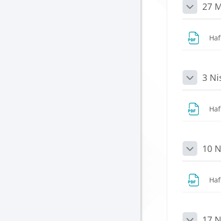
27 M
Daralt
Haf
3 Ni
Daralt
Haf
10 N
Daralt
Haf
17 N