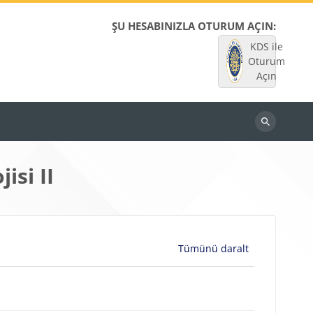
ŞU HESABINIZLA OTURUM AÇIN:
KDS ile
Oturum
Açın
Dersleri
ara
isi II
Tümünü daralt