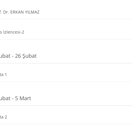
URL
f. Dr. ERKAN YILMAZ
Dosya
s İzlencesi-2
ubat - 26 Şubat
Dosya
ta 1
ubat - 5 Mart
Dosya
ta 2