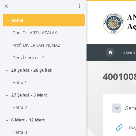
Ana içeriğe git
Genel
Daralt
Doç. Dr. ARZU ATALAY
Prof. Dr. ERKAN YILMAZ
Takvim
Ders İzlencesi-2
20 Şubat - 26 Şubat
4001008
Daralt
Hafta 1
27 Şubat - 5 Mart
Daralt
Blokla
Bölü
Gen
Hafta 2
Daralt
6 Mart - 12 Mart
Daralt
Doç
Hafta 3