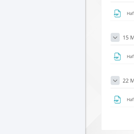
Haf
15 M
Daralt
Haf
22 M
Daralt
Haf
Blokla