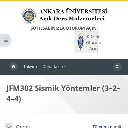
Ana içeriğe git
ŞU HESABINIZLA OTURUM AÇIN:
KDS ile
Kurs dizinini aç
Oturum
Açın
Takvim
Daha fazla
Dersleri
ara
JFM302 Sismik Yöntemler (3–2–
4–4)
Bloklar
Bölüm anahatları
Genel
Tümünü daralt