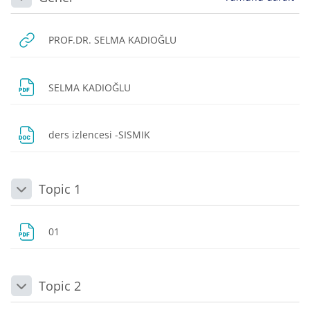
Daralt
URL
PROF.DR. SELMA KADIOĞLU
Dosya
SELMA KADIOĞLU
Dosya
ders izlencesi -SISMIK
Topic 1
Daralt
Dosya
01
Topic 2
Daralt