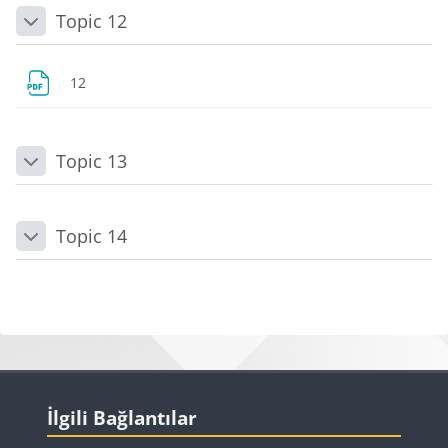
Topic 12
Daralt
Dosya
12
Topic 13
Daralt
Topic 14
Daralt
Bloklar
Bloklar
İlgili Bağlantılar 'yı atla
İlgili Bağlantılar