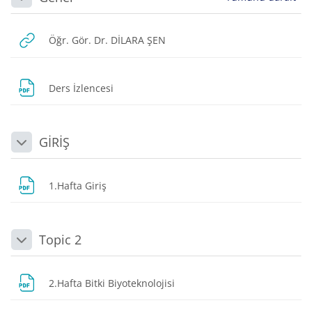
Daralt
URL
Öğr. Gör. Dr. DİLARA ŞEN
Dosya
Ders İzlencesi
GİRİŞ
Daralt
Dosya
1.Hafta Giriş
Topic 2
Daralt
Dosya
2.Hafta Bitki Biyoteknolojisi