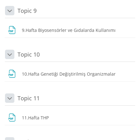
Topic 9
Daralt
Dosya
9.Hafta Biyosensörler ve Gıdalarda Kullanımı
Topic 10
Daralt
Dosya
10.Hafta Genetiği Değiştirilmiş Organizmalar
Topic 11
Daralt
Dosya
11.Hafta THP