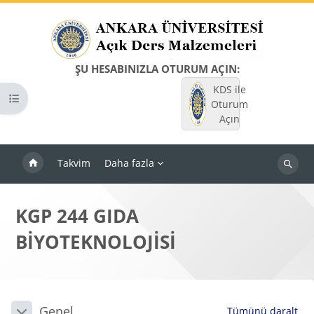
Ana içeriğe git
ŞU HESABINIZLA OTURUM AÇIN:
KDS ile
Kurs dizinini aç
Oturum
Açın
Takvim
Daha fazla
Dersleri
ara
KGP 244 GIDA
BİYOTEKNOLOJİSİ
Bloklar
Bölüm anahatları
Genel
Tümünü daralt