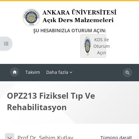
Ana içeriğe git
ŞU HESABINIZLA OTURUM AÇIN:
KDS ile
Kurs dizinini aç
Oturum
Açın
Takvim
Daha fazla
Dersleri
ara
OPZ213 Fiziksel Tıp Ve
Rehabilitasyon
Bloklar
Bölüm anahatları
Prof.Dr. Şehim Kutlay
Tümünü daralt