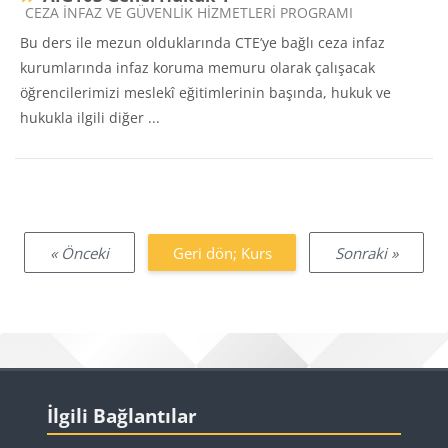
Ders kategorisi
CEZA İNFAZ VE GÜVENLİK HİZMETLERİ PROGRAMI
Bu ders ile mezun olduklarında CTE’ye bağlı ceza infaz
kurumlarında infaz koruma memuru olarak çalışacak
öğrencilerimizi meslekî eğitimlerinin başında, hukuk ve
hukukla ilgili diğer ...
« Önceki
Geri dön; Kurs
Sonraki »
Bloklar
İlgili Bağlantılar 'yı atla
İlgili Bağlantılar