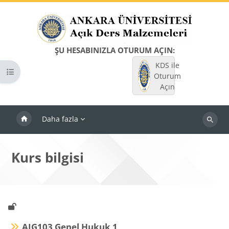
Ana içeriğe git
ŞU HESABINIZLA OTURUM AÇIN:
KDS ile
Kurs dizinini aç
Oturum
Açın
Daha fazla
Dersleri
ara
Kurs bilgisi
AIG103 Genel Hukuk 1