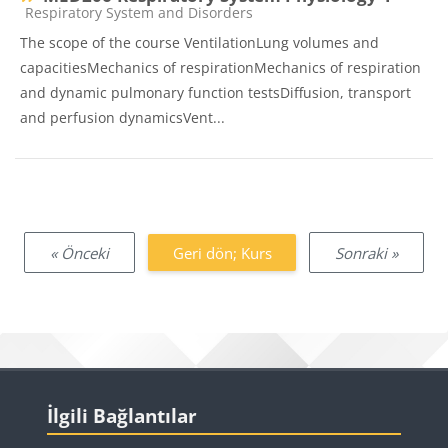
Ders kategorisi
Respiratory System and Disorders
The scope of the course VentilationLung volumes and
capacitiesMechanics of respirationMechanics of respiration
and dynamic pulmonary function testsDiffusion, transport
and perfusion dynamicsVent...
« Önceki
Geri dön; Kurs
Sonraki »
Bloklar
İlgili Bağlantılar 'yı atla
İlgili Bağlantılar