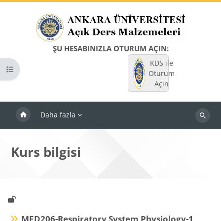
Ana içeriğe git
ŞU HESABINIZLA OTURUM AÇIN:
KDS ile
Kurs dizinini aç
Oturum
Açın
Daha fazla
Dersleri
ara
Kurs bilgisi
MED206-Respiratory System Physiology-1