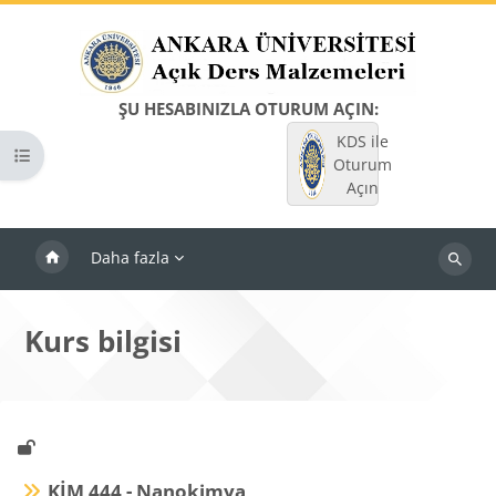
Ana içeriğe git
ŞU HESABINIZLA OTURUM AÇIN:
KDS ile
Kurs dizinini aç
Oturum
Açın
Daha fazla
Dersleri
ara
Kurs bilgisi
KİM 444 - Nanokimya