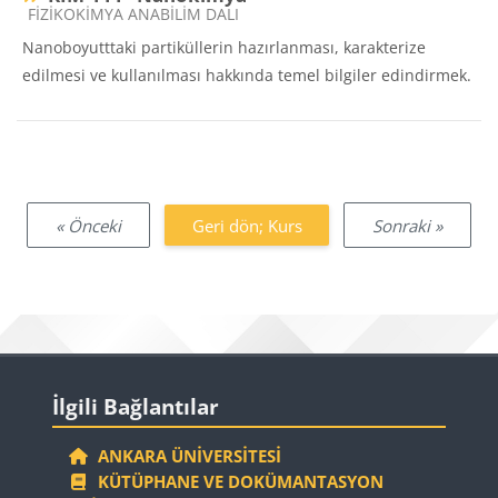
Ders kategorisi
FİZİKOKİMYA ANABİLİM DALI
Nanoboyutttaki partiküllerin hazırlanması, karakterize
edilmesi ve kullanılması hakkında temel bilgiler edindirmek.
« Önceki
Geri dön; Kurs
Sonraki »
Bloklar
İlgili Bağlantılar 'yı atla
İlgili Bağlantılar
ANKARA ÜNIVERSITESI
KÜTÜPHANE VE DOKÜMANTASYON