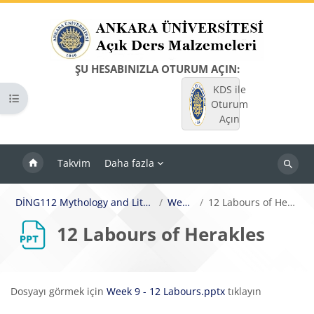
Ana içeriğe git
ŞU HESABINIZLA OTURUM AÇIN:
KDS ile
Kurs dizinini aç
Oturum
Açın
Takvim
Daha fazla
Dersleri
ara
DİNG112 Mythology and Literature
Week 8
12 Labours of Herakles
12 Labours of Herakles
Tamamlama Gereklilikleri
Dosyayı görmek için
Week 9 - 12 Labours.pptx
tıklayın