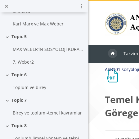
Daralt
Ana içeriğe git
6. Marks
Karl Marx ve Max Weber
Topic 5
Daralt
MAX WEBER’İN SOSYOLOJİ KURAMI
Takvim
7. Weber2
ASB101 sosyoloj
Topic 6
Daralt
Toplum ve birey
Temel K
Topic 7
Daralt
Görege
Birey ve toplum -temel kavramlar
Topic 8
Daralt
Toplumbilimsel yöntem ve teknikler
Tamamlama Ger