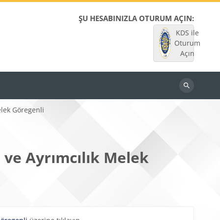
ŞU HESABINIZLA OTURUM AÇIN:
KDS ile
Oturum
Açın
Dersleri
ara
elek Göregenli
 ve Ayrımcılık Melek