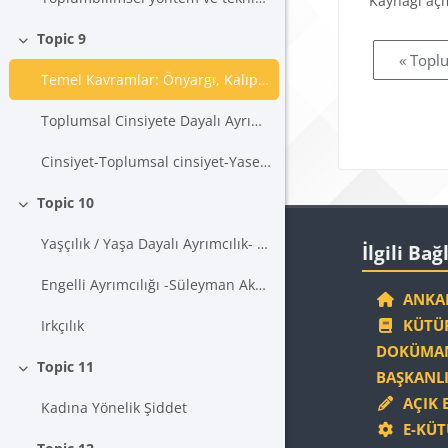
Kaynağı aç
Topic 9
Daralt
« Topl
Temel Kavramlar: Önyargı, Kalıpyargı ve Ayrımcılık Melek Göregenli
Toplumsal Cinsiyete Dayalı Ayrımcılık -Aksu Bora
Cinsiyet-Toplumsal cinsiyet-Yasemin Esen
Topic 10
Daralt
Blokla
İlgili Bağlantıla
Yaşçılık / Yaşa Dayalı Ayrımcılık- Kenan Çayır
İlgili Bağ
Engelli Ayrımcılığı -Süleyman Akbulut
ANKAR
KÜTÜP
Irkçılık
DOKÜMAN
Topic 11
BAŞKANLI
Daralt
AÇIK 
Kadına Yönelik Şiddet
E-KÜT