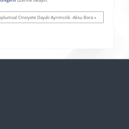
Göregenli
üzerine tıklayın.
oplumsal Cinsiyete Dayalı Ayrımcılık -Aksu Bora »
Bloklar