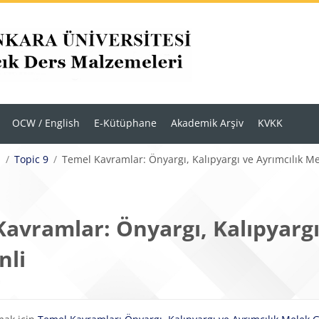
OCW / English
E-Kütüphane
Akademik Arşiv
KVKK
i
Topic 9
Temel Kavramlar: Önyargı, Kalıpyargı ve Ayrımcılık M
avramlar: Önyargı, Kalıpyargı
nli
eklilikleri