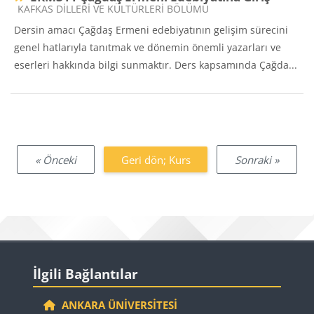
Ders kategorisi
KAFKAS DİLLERİ VE KÜLTÜRLERİ BÖLÜMÜ
Dersin amacı Çağdaş Ermeni edebiyatının gelişim sürecini
genel hatlarıyla tanıtmak ve dönemin önemli yazarları ve
eserleri hakkında bilgi sunmaktır. Ders kapsamında Çağda...
« Önceki
Geri dön; Kurs
Sonraki »
Bloklar
İlgili Bağlantılar 'yı atla
İlgili Bağlantılar
ANKARA ÜNIVERSITESI