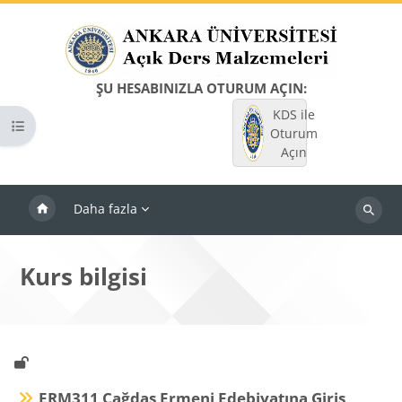
Ana içeriğe git
ŞU HESABINIZLA OTURUM AÇIN:
KDS ile
Kurs dizinini aç
Oturum
Açın
Daha fazla
Dersleri
ara
Kurs bilgisi
ERM311 Çağdaş Ermeni Edebiyatına Giriş