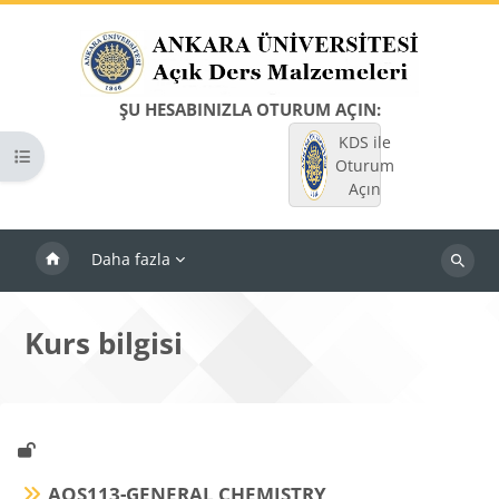
Ana içeriğe git
ŞU HESABINIZLA OTURUM AÇIN:
KDS ile
Kurs dizinini aç
Oturum
Açın
Daha fazla
Dersleri
ara
Kurs bilgisi
AQS113-GENERAL CHEMISTRY