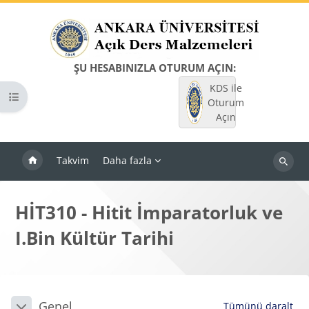
Ana içeriğe git
ŞU HESABINIZLA OTURUM AÇIN:
KDS ile
Kurs dizinini aç
Oturum
Açın
Takvim
Daha fazla
Dersleri
ara
HİT310 - Hitit İmparatorluk ve
I.Bin Kültür Tarihi
Bloklar
Bölüm anahatları
Genel
Tümünü daralt