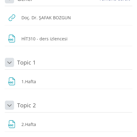
Daralt
URL
Doç. Dr. ŞAFAK BOZGUN
Dosya
HİT310 - ders izlencesi
Topic 1
Daralt
Dosya
1.Hafta
Topic 2
Daralt
Dosya
2.Hafta