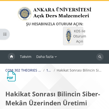
Ana içeriğe git
ŞU HESABINIZLA OTURUM AÇIN:
KDS ile
Kurs dizinini aç
Oturum
Açın
Takvim
Daha fazla
Dersleri
ara
COM 302 THEORIES OF COMMUNICATION
14.Hafta
Hakikat Sonrası Bilincin Siber-Mekân Üzerinden Üretimi
Hakikat Sonrası Bilincin Siber-
Mekân Üzerinden Üretimi