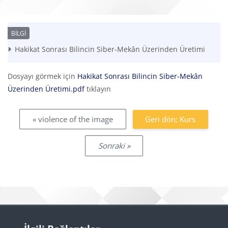
Tamamlama Gereklilikleri
Hakikat Sonrası Bilincin Siber-Mekân Üzerinden Üretimi
Dosyayı görmek için
Hakikat Sonrası Bilincin Siber-Mekân
Üzerinden Üretimi.pdf
tıklayın
« violence of the image
Geri dön; Kurs
Sonraki »
Bloklar
İlgili Bağlantılar 'yı atla