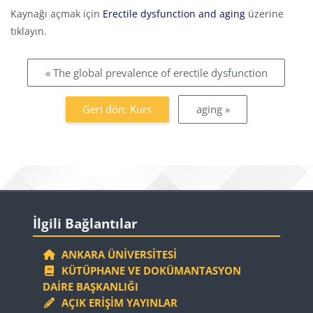
Tamamlama Gereklilikleri
Kaynağı açmak için
Erectile dysfunction and aging
üzerine
tıklayın.
« The global prevalence of erectile dysfunction
Geri dön; Kurs
aging »
Bloklar
İlgili Bağlantılar 'yı atla
İlgili Bağlantılar
ANKARA ÜNIVERSITESI
KÜTÜPHANE VE DOKÜMANTASYON
DAIRE BAŞKANLIĞI
AÇIK ERIŞIM YAYINLAR