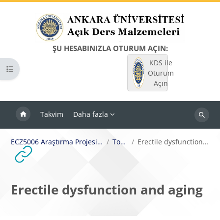
Ana içeriğe git
ŞU HESABINIZLA OTURUM AÇIN:
KDS ile
Kurs dizinini aç
Oturum
Açın
Takvim
Daha fazla
Dersleri
ara
ECZ5006 Araştırma Projesi II uygulama
Topic 4
Erectile dysfunction and aging
Erectile dysfunction and aging