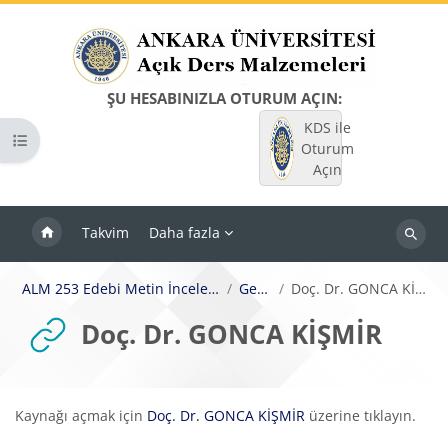
Ana içeriğe git
ŞU HESABINIZLA OTURUM AÇIN:
KDS ile
Kurs dizinini aç
Oturum
Açın
Takvim
Daha fazla
Dersleri
ara
ALM 253 Edebi Metin İncelemeleri
Genel
Doç. Dr. GONCA KİŞMİR
Doç. Dr. GONCA KİŞMİR
Tamamlama Gereklilikleri
Kaynağı açmak için
Doç. Dr. GONCA KİŞMİR
üzerine tıklayın.