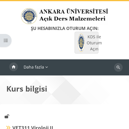
Ana içeriğe git
ŞU HESABINIZLA OTURUM AÇIN:
KDS ile
Kurs dizinini aç
Oturum
Açın
Daha fazla
Dersleri
ara
Kurs bilgisi
VET311 Viroloji II