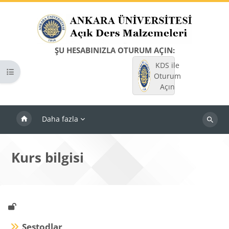
Ana içeriğe git
ŞU HESABINIZLA OTURUM AÇIN:
KDS ile
Kurs dizinini aç
Oturum
Açın
Daha fazla
Dersleri
ara
Kurs bilgisi
Sestodlar