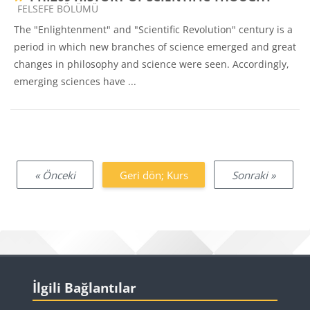
Ders kategorisi
FELSEFE BÖLÜMÜ
The "Enlightenment" and "Scientific Revolution" century is a
period in which new branches of science emerged and great
changes in philosophy and science were seen. Accordingly,
emerging sciences have ...
« Önceki
Geri dön; Kurs
Sonraki »
Bloklar
İlgili Bağlantılar 'yı atla
İlgili Bağlantılar