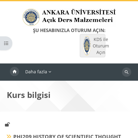
Ana içeriğe git
ŞU HESABINIZLA OTURUM AÇIN:
KDS ile
Kurs dizinini aç
Oturum
Açın
Daha fazla
Dersleri
ara
Kurs bilgisi
PHI209 HISTORY OF SCIENTIFIC THOUGHT