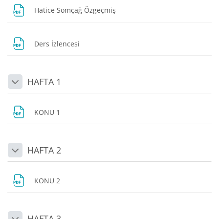
Dosya
Hatice Somçağ Özgeçmiş
Dosya
Ders İzlencesi
HAFTA 1
Daralt
Dosya
KONU 1
HAFTA 2
Daralt
Dosya
KONU 2
HAFTA 3