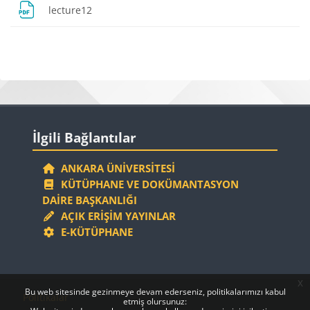
Dosya
lecture12
Bloklar
Bloklar
İlgili Bağlantılar 'yı atla
İlgili Bağlantılar
ANKARA ÜNIVERSITESI
KÜTÜPHANE VE DOKÜMANTASYON
DAIRE BAŞKANLIĞI
AÇIK ERIŞIM YAYINLAR
E-KÜTÜPHANE
x
Bloklar
Bloklar
Bu web sitesinde gezinmeye devam ederseniz, politikalarımızı kabul
Politikalar
etmiş olursunuz: