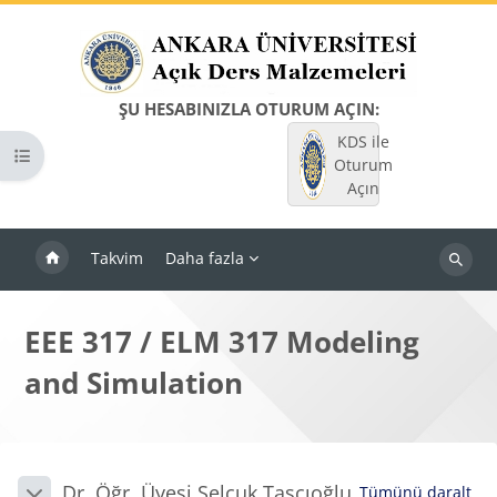
Ana içeriğe git
ŞU HESABINIZLA OTURUM AÇIN:
KDS ile
Kurs dizinini aç
Oturum
Açın
Takvim
Daha fazla
Dersleri
ara
EEE 317 / ELM 317 Modeling
and Simulation
Bloklar
Bölüm anahatları
Dr. Öğr. Üyesi Selçuk Taşcıoğlu
Tümünü daralt