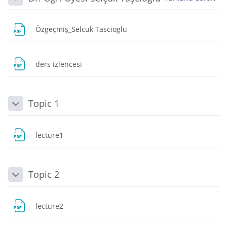
Daralt
Dosya
Özgeçmiş_Selcuk Tascioglu
Dosya
ders izlencesi
Topic 1
Daralt
Dosya
lecture1
Topic 2
Daralt
Dosya
lecture2