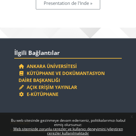
Presentation de l'Inde »
Bloklar
İlgili Bağlantılar 'yı atla
İlgili Bağlantılar
ANKARA ÜNIVERSITESI
KÜTÜPHANE VE DOKÜMANTASYON
DAIRE BAŞKANLIĞI
AÇIK ERIŞIM YAYINLAR
E-KÜTÜPHANE
x
Bloklar
Bloklar
Bu web sitesinde gezinmeye devam ederseniz, politikalarımızı kabul
Politikalar
etmiş olursunuz:
Web sitemizde zorunlu çerezler ve kullanıcı deneyimini iyileştiren
Mobil uygulamayı edinin
çerezler kullanılmaktadır