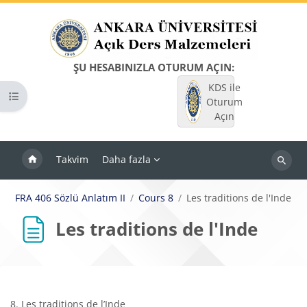
Ana içeriğe git
ŞU HESABINIZLA OTURUM AÇIN:
KDS ile
Kurs dizinini aç
Oturum
Açın
Takvim
Daha fazla
Dersleri
ara
FRA 406 Sözlü Anlatım II
Cours 8
Les traditions de l'Inde
Les traditions de l'Inde
Bloklar
Tamamlama Gereklilikleri
8. Les traditions de l’Inde