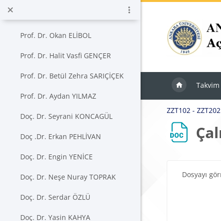
Ana içeriğe git
Prof. Dr. Gürsel DELLAL
Prof. Dr. Okan ELİBOL
Prof. Dr. Halit Vasfi GENÇER
Prof. Dr. Betül Zehra SARIÇİÇEK
Takvim
Prof. Dr. Aydan YILMAZ
ZZT102 - ZZT202
Doç. Dr. Seyrani KONCAGÜL
Çal
Doç .Dr. Erkan PEHLİVAN
Doç. Dr. Engin YENİCE
Tamamlama Ger
Dosyayı gö
Doç. Dr. Neşe Nuray TOPRAK
Doç. Dr. Serdar ÖZLÜ
Doç. Dr. Yasin KAHYA