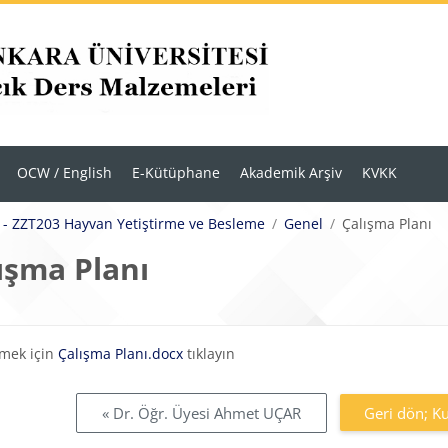
OCW / English
E-Kütüphane
Akademik Arşiv
KVKK
 - ZZT203 Hayvan Yetiştirme ve Besleme
Genel
Çalışma Planı
ışma Planı
eklilikleri
rmek için
Çalışma Planı.docx
tıklayın
« Dr. Öğr. Üyesi Ahmet UÇAR
Geri dön; K