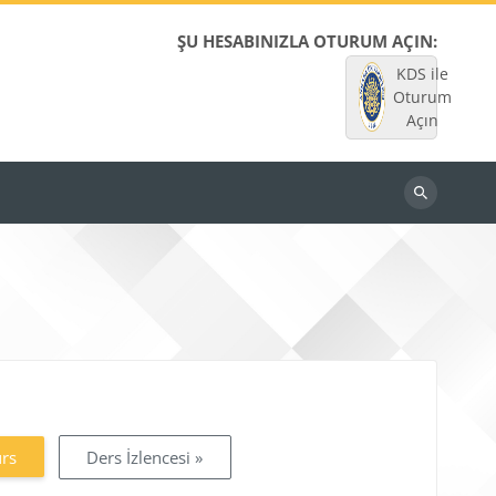
ŞU HESABINIZLA OTURUM AÇIN:
KDS ile
Oturum
Açın
Dersleri
ara
urs
Ders İzlencesi »