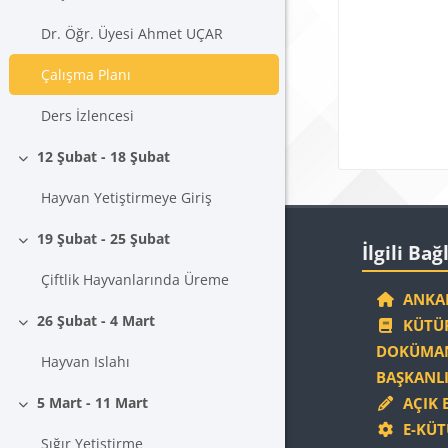
Dr. Öğr. Üyesi Ahmet UÇAR
Çalışma Planı
Ders İzlencesi
12 Şubat - 18 Şubat
Daralt
Hayvan Yetiştirmeye Giriş
Blokla
İlgili Bağlantıla
19 Şubat - 25 Şubat
İlgili Bağ
Daralt
Çiftlik Hayvanlarında Üreme
ANKAR
26 Şubat - 4 Mart
KÜTÜP
Daralt
DOKÜMAN
Hayvan Islahı
BAŞKANLI
5 Mart - 11 Mart
AÇIK 
Daralt
E-KÜT
Sığır Yetiştirme