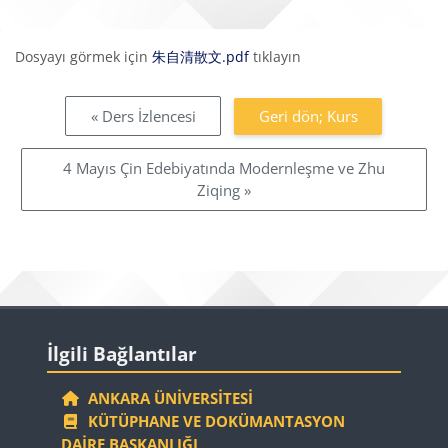
Tamamlama Gereklilikleri
Dosyayı görmek için
朱自清散文.pdf
tıklayın
« Ders İzlencesi
Geri dön; Kurs
4 Mayıs Çin Edebiyatında Modernleşme ve Zhu
Ziqing »
Bloklar
İlgili Bağlantılar 'yı atla
İlgili Bağlantılar
ANKARA ÜNIVERSITESI
KÜTÜPHANE VE DOKÜMANTASYON
DAIRE BAŞKANLIĞI