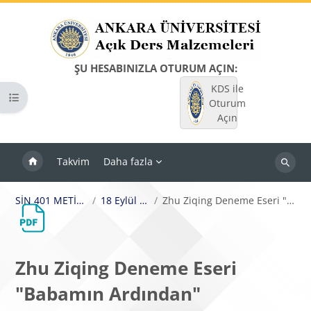
Ana içeriğe git
ŞU HESABINIZLA OTURUM AÇIN:
KDS ile
Kurs dizinini aç
Oturum
Açın
Takvim
Daha fazla
Dersleri
ara
SİN 401 METİN ÇEVİRİSİ I
18 Eylül - 24 Eylül
Zhu Ziqing Deneme Eseri "Babamın Ardından"
Zhu Ziqing Deneme Eseri
"Babamın Ardından"