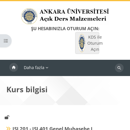
Ana içeriğe git
ŞU HESABINIZLA OTURUM AÇIN:
KDS ile
Kurs dizinini aç
Oturum
Açın
Daha fazla
Dersleri
ara
Kurs bilgisi
ISL201 - ISL401 Genel Muhasebe I