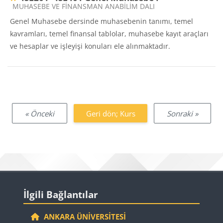
Ders kategorisi
MUHASEBE VE FİNANSMAN ANABİLİM DALI
Genel Muhasebe dersinde muhasebenin tanımı, temel
kavramları, temel finansal tablolar, muhasebe kayıt araçları
ve hesaplar ve işleyişi konuları ele alınmaktadır.
« Önceki
Geri dön; Kurs
Sonraki »
Bloklar
İlgili Bağlantılar 'yı atla
İlgili Bağlantılar
ANKARA ÜNIVERSITESI