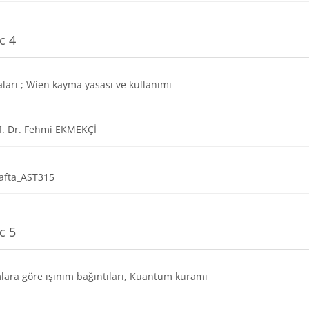
c 4
aları ; Wien kayma yasası ve kullanımı
URL
f. Dr. Fehmi EKMEKÇİ
Dosya
afta_AST315
c 5
lara göre ışınım bağıntıları, Kuantum kuramı