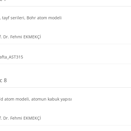
, tayf serileri, Bohr atom modeli
URL
f. Dr. Fehmi EKMEKÇİ
Dosya
afta_AST315
c 8
d atom modeli, atomun kabuk yapısı
URL
f. Dr. Fehmi EKMEKÇİ