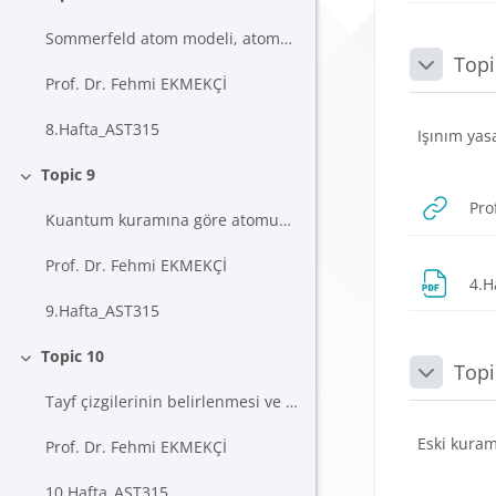
Daralt
Sommerfeld atom modeli, atomun kabuk yapısı
Topi
Daralt
Prof. Dr. Fehmi EKMEKÇİ
8.Hafta_AST315
Işınım yas
Topic 9
Daralt
Pro
Kuantum kuramına göre atomun yapısı, Çokluların de...
Prof. Dr. Fehmi EKMEKÇİ
4.H
9.Hafta_AST315
Topic 10
Topi
Daralt
Daralt
Tayf çizgilerinin belirlenmesi ve terim diyagramla...
Eski kuram
Prof. Dr. Fehmi EKMEKÇİ
10.Hafta_AST315