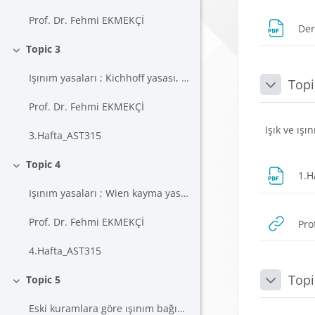
Prof. Dr. Fehmi EKMEKÇİ
Der
Topic 3
Daralt
Işınım yasaları ; Kichhoff yasası, Stefan-Boltzman...
Topi
Daralt
Prof. Dr. Fehmi EKMEKÇİ
Işık ve ışı
3.Hafta_AST315
Topic 4
Daralt
1.H
Işınım yasaları ; Wien kayma yasası ve kullanımı
Prof. Dr. Fehmi EKMEKÇİ
Pro
4.Hafta_AST315
Topi
Topic 5
Daralt
Daralt
Eski kuramlara göre ışınım bağıntıları, Kuantum ku...