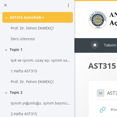
Ana içeriğe git
AST315 Astrofizik I
Daralt
Prof. Dr. Fehmi EKMEKÇİ
Ders izlencesi
Takvim
Topic 1
Daralt
Işık ve ışınım, uzay açı, ışınım salma gücü ve ışı...
AST315 
1.Hafta AST315
Prof. Dr. Fehmi EKMEKÇİ
Blokla
Bölü
AST3
Topic 2
Daralt
Daralt
Işınım yoğunluğu, ışınım basıncı, salma ve soğurma...
Pro
2.Hafta AST315