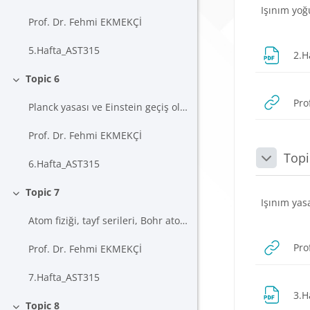
Işınım yoğ
Prof. Dr. Fehmi EKMEKÇİ
5.Hafta_AST315
2.H
Topic 6
Daralt
Pro
Planck yasası ve Einstein geçiş olasılıkları
Prof. Dr. Fehmi EKMEKÇİ
Topi
6.Hafta_AST315
Daralt
Topic 7
Daralt
Işınım yas
Atom fiziği, tayf serileri, Bohr atom modeli
Pro
Prof. Dr. Fehmi EKMEKÇİ
7.Hafta_AST315
3.H
Topic 8