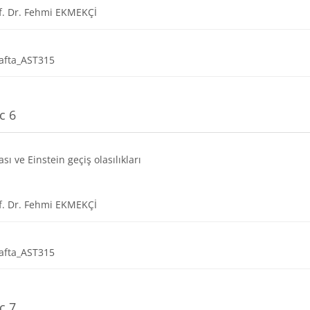
URL
f. Dr. Fehmi EKMEKÇİ
Dosya
afta_AST315
c 6
sı ve Einstein geçiş olasılıkları
URL
f. Dr. Fehmi EKMEKÇİ
Dosya
afta_AST315
c 7