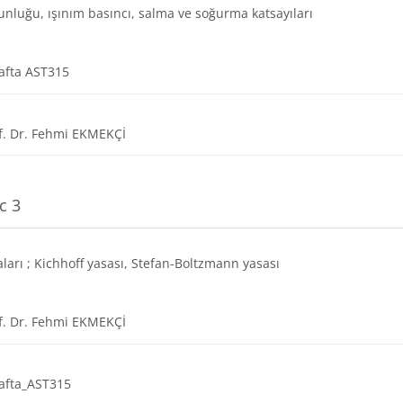
unluğu, ışınım basıncı, salma ve soğurma katsayıları
Dosya
afta AST315
URL
f. Dr. Fehmi EKMEKÇİ
c 3
aları ; Kichhoff yasası, Stefan-Boltzmann yasası
URL
f. Dr. Fehmi EKMEKÇİ
Dosya
afta_AST315