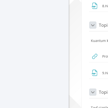
8.H
Topi
Daralt
Kuantum ku
Pro
9.H
Topi
Daralt
Tayf çizgil