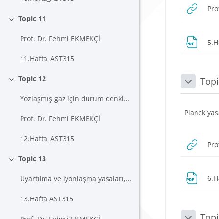
Pro
Topic 11
Daralt
Prof. Dr. Fehmi EKMEKÇİ
5.H
11.Hafta_AST315
Topic 12
Topi
Daralt
Daralt
Yozlaşmış gaz için durum denklemi, yozlaşma kriter...
Planck yasa
Prof. Dr. Fehmi EKMEKÇİ
12.Hafta_AST315
Pro
Topic 13
Daralt
6.H
Uyartılma ve iyonlaşma yasaları, Boltzmann ve Saha...
13.Hafta AST315
Topi
Prof. Dr. Fehmi EKMEKÇİ