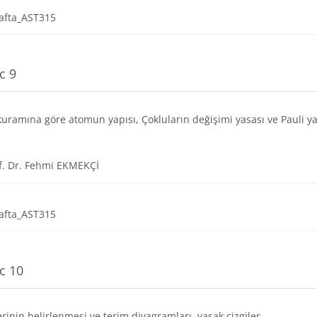
Dosya
afta_AST315
c 9
ramına göre atomun yapısı, Çokluların değişimi yasası ve Pauli ya
URL
f. Dr. Fehmi EKMEKÇİ
Dosya
afta_AST315
c 10
erinin belirlenmesi ve terim diyagramları, yasak çizgiler