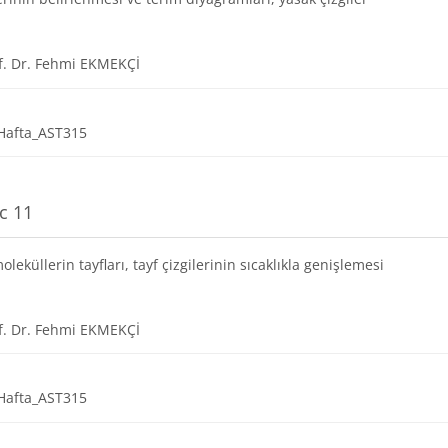
URL
f. Dr. Fehmi EKMEKÇİ
Dosya
Hafta_AST315
c 11
oleküllerin tayfları, tayf çizgilerinin sıcaklıkla genişlemesi
URL
f. Dr. Fehmi EKMEKÇİ
Dosya
Hafta_AST315