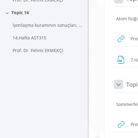
Daralt
Topic 14
Daralt
Atom fiziği
İyonlaşma kuramının sonuçları, tayf sırası
14.Hafta AST315
Pro
Prof. Dr. Fehmi EKMEKÇİ
7.H
Topi
Daralt
Sommerfel
Pro