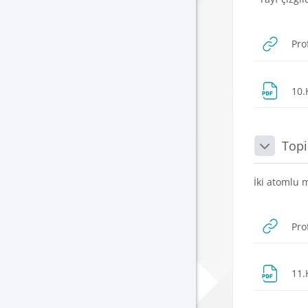
Pro
10.
Topi
Daralt
İki atomlu m
Pro
11.