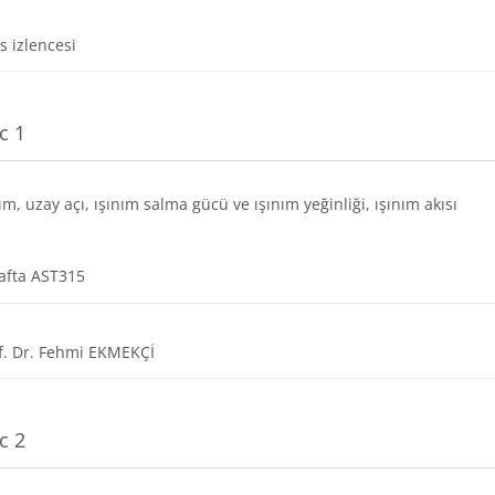
Dosya
s izlencesi
c 1
nım, uzay açı, ışınım salma gücü ve ışınım yeğinliği, ışınım akısı
Dosya
afta AST315
URL
f. Dr. Fehmi EKMEKÇİ
c 2