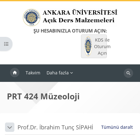
Ana içeriğe git
ŞU HESABINIZLA OTURUM AÇIN:
KDS ile
Kurs dizinini aç
Oturum
Açın
Takvim
Daha fazla
Dersleri
ara
PRT 424 Müzeoloji
Bloklar
Bölüm anahatları
Prof.Dr. İbrahim Tunç SİPAHİ
Tümünü daralt
Daralt