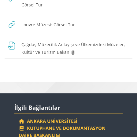
URL
Görsel Tur
URL
Louvre Müzesi: Görsel Tur
Çağdaş Müzecilik Anlayışı ve Ülkemizdeki Müzeler,
URL
Kültür ve Turizm Bakanlığı
Bloklar
Bloklar
İlgili Bağlantılar 'yı atla
İlgili Bağlantılar
ANKARA ÜNIVERSITESI
KÜTÜPHANE VE DOKÜMANTASYON
DAIRE BAŞKANLIĞI