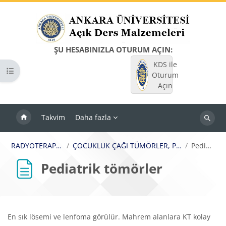
Ana içeriğe git
ŞU HESABINIZLA OTURUM AÇIN:
KDS ile
Kurs dizinini aç
Oturum
Açın
Takvim
Daha fazla
Dersleri
ara
RADYOTERAPİ UYGULAMA İLKELERİ
ÇOCUKLUK ÇAĞI TÜMÖRLER, PROFLAKTİK, PALYATİF, KÜRATİF RADYOTERAPİ
Pediatrik tömörler
Pediatrik tömörler
Bloklar
Tamamlama Gereklilikleri
En sık lösemi ve lenfoma görülür. Mahrem alanlara KT kolay