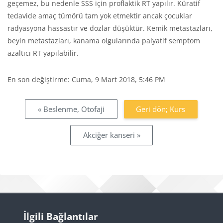
geçemez, bu nedenle SSS için proflaktik RT yapılır. Küratif
tedavide amaç tümörü tam yok etmektir ancak çocuklar
radyasyona hassastır ve dozlar düşüktür. Kemik metastazları,
beyin metastazları, kanama olgularında palyatif semptom
azaltıcı RT yapılabilir.
En son değiştirme: Cuma, 9 Mart 2018, 5:46 PM
Bloklar
« Beslenme, Otofaji
Geri dön; Kurs
Akciğer kanseri »
Bloklar
İlgili Bağlantılar 'yı atla
İlgili Bağlantılar